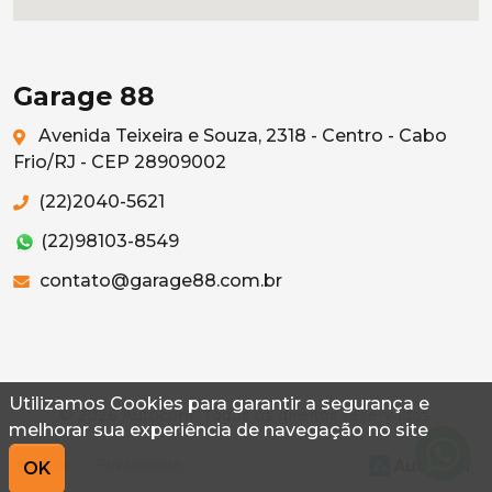
Garage 88
Avenida Teixeira e Souza, 2318 - Centro - Cabo
Frio/RJ - CEP 28909002
(22)2040-5621
(22)98103-8549
contato@garage88.com.br
Utilizamos Cookies para garantir a segurança e
© 2026 Autoconf. Todos os direitos reservados.
melhorar sua experiência de navegação no site
Termos
Privacidade
OK