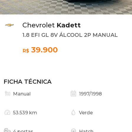
Chevrolet
Kadett
1.8 EFI GL 8V ÁLCOOL 2P MANUAL
39.900
R$
FICHA TÉCNICA
Manual
1997/1998
53.539 km
Verde
4 portas
Hatch